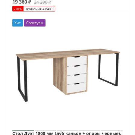
19 360
₽
24 200
₽
-
20
%
Экономия
4 840
₽
Хит
Советуем
Стол Дуэт 1800 мм (дуб каньон + опоры черные).