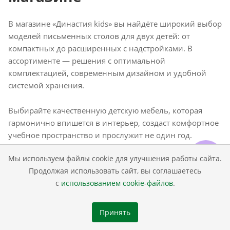
В магазине «Династия kids» вы найдёте широкий выбор
моделей письменных столов для двух детей: от
компактных до расширенных с надстройками. В
ассортименте — решения с оптимальной
комплектацией, современным дизайном и удобной
системой хранения.
Выбирайте качественную детскую мебель, которая
гармонично впишется в интерьер, создаст комфортное
учебное пространство и прослужит не один год.
Оформите заказ онлайн — и получите надёжный
Мы используем файлы cookie для улучшения работы сайта.
письменный стол с возможностью доставки
Продолжая использовать сайт, вы соглашаетесь
в Владивостоке и профессиональной сборки.
с
использованием cookie-файлов
.
Принять
КАТАЛОГ