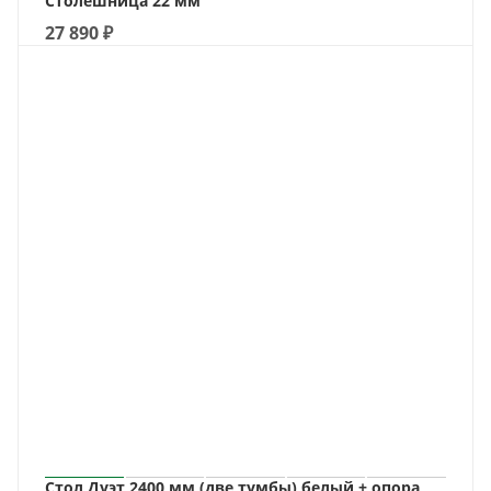
Столешница 22 мм
27 890
₽
Стол Дуэт 2400 мм (две тумбы) белый + опора