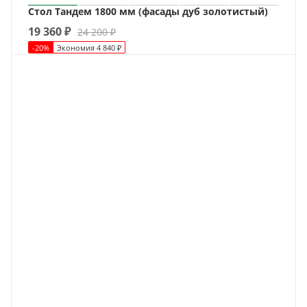
Стол Тандем 1800 мм (фасады дуб золотистый)
19 360
₽
24 200
₽
-
20
%
Экономия
4 840
₽