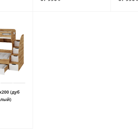
х200 (дуб
елый)