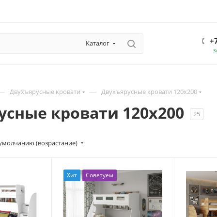
+
Каталог
З
—
—
Двухъярусные кровати
Двухъярусные кровати 120х200
усные кровати 120х200
25
умолчанию (возрастание)
Хит
Советуем