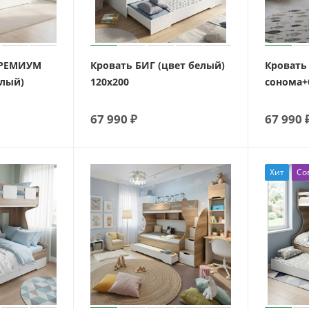
ПРЕМИУМ
Кровать БИГ (цвет белый)
Кровать 
елый)
120х200
сонома+
67 990
₽
67 990
Хит
Со