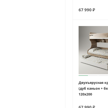
67 990
₽
Двухъярусная к
(дуб каньон + б
120х200
67 990
₽