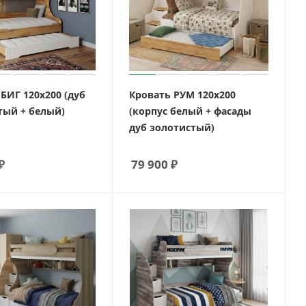
БИГ 120х200 (дуб
Кровать РУМ 120х200
тый + белый)
(корпус белый + фасады
дуб золотистый)
₽
79 900
₽