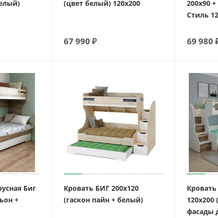
белый)
(цвет белый) 120х200
200х90 +
Стиль 1
67 990
₽
69 980
русная Биг
Кровать БИГ 200х120
Кровать
ьон +
(гаскон пайн + белый)
120х200 
фасады 