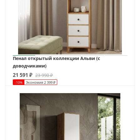
Пенал открытый коллекции Альви (с
доводчиками)
21 591
₽
23 990
₽
-
10
%
Экономия
2 399
₽