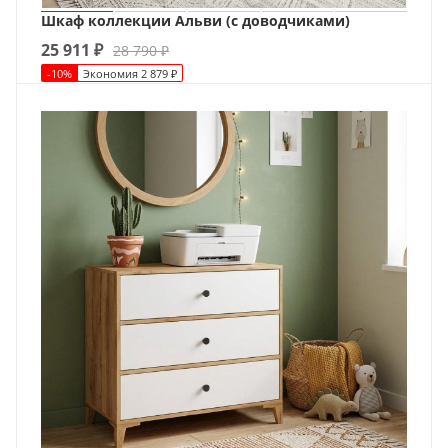
Шкаф коллекции Альви (с доводчиками)
25 911
₽
28 790
₽
-
10
%
Экономия
2 879
₽