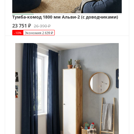
Тумба-комод 1800 мм Альви-2 (с доводчиками)
23 751
₽
26 390
₽
-
10
%
Экономия
2 639
₽