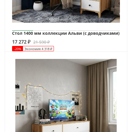
Стол 1400 мм коллекции Альви (с доводчиками)
17 272
₽
21 590
₽
-
20
%
Экономия
4 318
₽