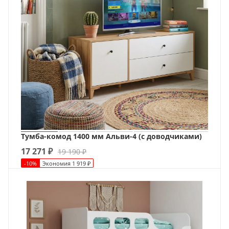
Тумба-комод 1400 мм Альви-4 (с доводчиками)
17 271
₽
19 190
₽
-
10
%
Экономия
1 919
₽