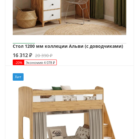
Стол 1200 мм коллеции Альви (с доводчиками)
16 312
₽
20 390
₽
-
20
%
Экономия
4 078
₽
Хит