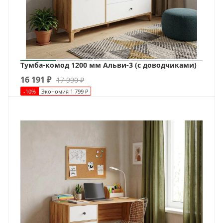
Тумба-комод 1200 мм Альви-3 (с доводчиками)
16 191
₽
17 990
₽
-
10
%
Экономия
1 799
₽