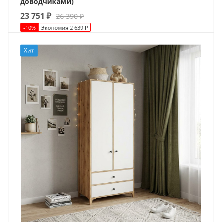
доводчиками)
23 751
₽
26 390
₽
-
10
%
Экономия
2 639
₽
Хит