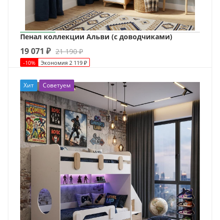
Пенал коллекции Альви (с доводчиками)
19 071
₽
21 190
₽
-
10
%
Экономия
2 119
₽
Хит
Советуем