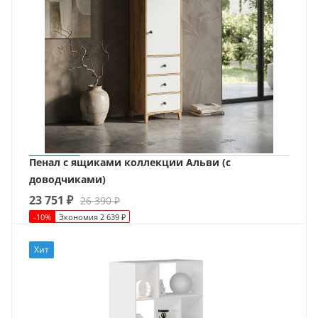
Пенал с ящиками коллекции Альви (с
доводчиками)
23 751
₽
26 390
₽
-
10
%
Экономия
2 639
₽
Хит