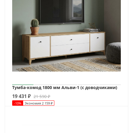
Тумба-комод 1800 мм Альви-1 (с доводчиками)
19 431
₽
21 590
₽
-
10
%
Экономия
2 159
₽