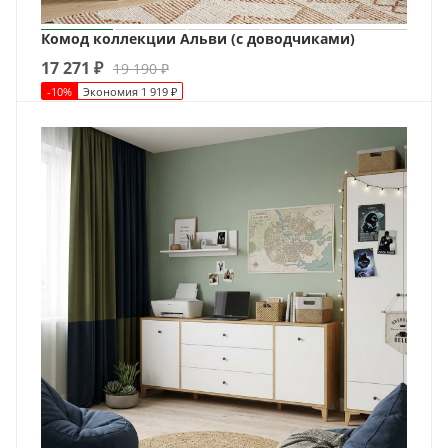
Комод коллекции Альви (с доводчиками)
17 271
₽
19 190
₽
-
10
%
Экономия
1 919
₽