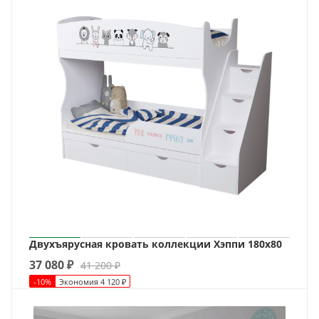
Двухъярусная кровать коллекции Хэппи 180х80
37 080
₽
41 200
₽
-
10
%
Экономия
4 120
₽