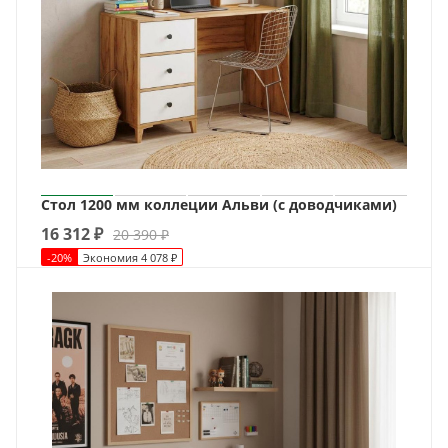
Стол 1200 мм коллеции Альви (с доводчиками)
16 312
₽
20 390
₽
-
20
%
Экономия
4 078
₽