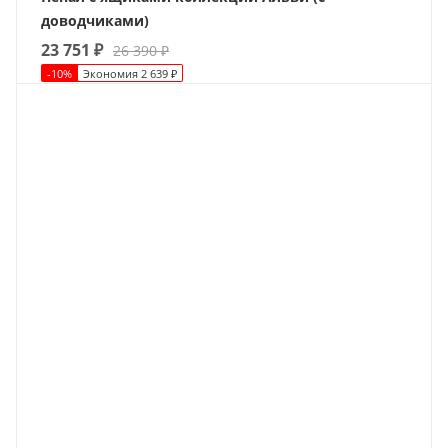
доводчиками)
23 751
₽
26 390
₽
-
10
%
Экономия
2 639
₽