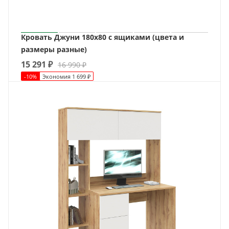
Кровать Джуни 180х80 с ящиками (цвета и
размеры разные)
15 291
₽
16 990
₽
-
10
%
Экономия
1 699
₽