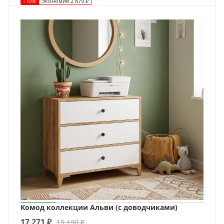
-
10
%
Экономия
2 879
₽
Комод коллекции Альви (с доводчиками)
17 271
₽
19 190
₽