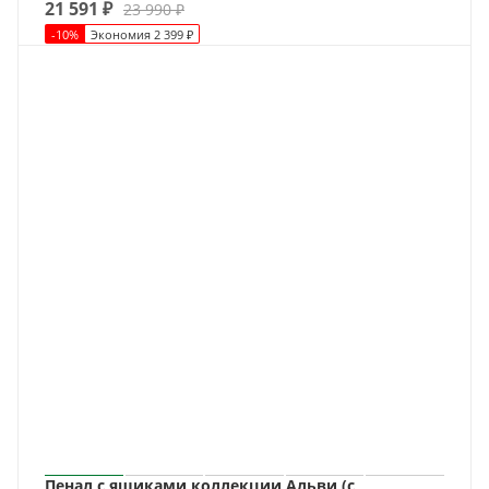
21 591
₽
23 990
₽
-
10
%
Экономия
2 399
₽
Пенал с ящиками коллекции Альви (с