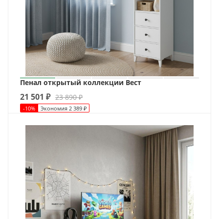
Пенал открытый коллекции Вест
21 501
₽
23 890
₽
-
10
%
Экономия
2 389
₽