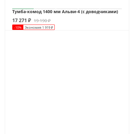
Тумба-комод 1400 мм Альви-4 (с доводчиками)
17 271
₽
19 190
₽
-
10
%
Экономия
1 919
₽