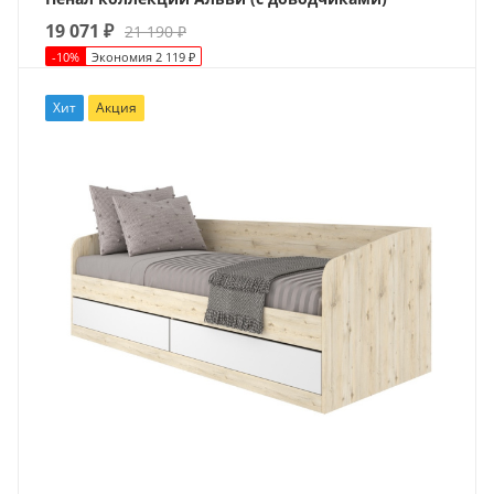
19 071
₽
21 190
₽
-
10
%
Экономия
2 119
₽
Хит
Акция