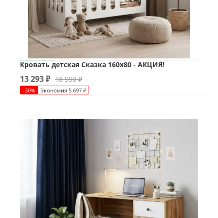
Кровать детская Сказка 160х80 - АКЦИЯ!
13 293
₽
18 990
₽
-
30
%
Экономия
5 697
₽