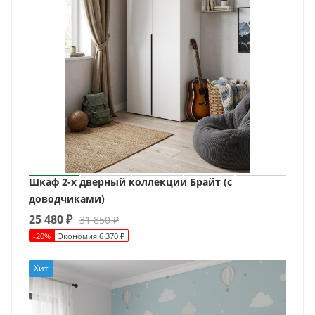
Шкаф 2-х дверный коллекции Брайт (с
доводчиками)
25 480
₽
31 850
₽
-
20
%
Экономия
6 370
₽
Хит