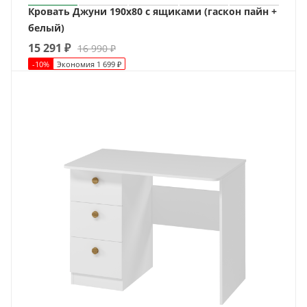
Кровать Джуни 190х80 с ящиками (гаскон пайн +
белый)
15 291
₽
16 990
₽
-
10
%
Экономия
1 699
₽