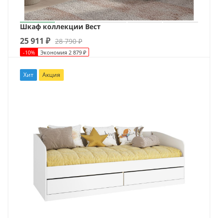
Шкаф коллекции Вест
25 911
₽
28 790
₽
-
10
%
Экономия
2 879
₽
Хит
Акция