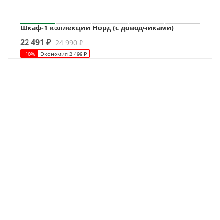
Шкаф-1 коллекции Норд (с доводчиками)
22 491
₽
24 990
₽
-
10
%
Экономия
2 499
₽