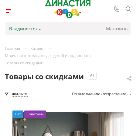
Владивосток
Магазины
—
—
Главная
Каталог
—
Модульные комнаты для детей и подростков
Товары со скидками
Товары со скидками
61
По умолчанию (возрастание)
ФИЛЬТР
Хит
Советуем