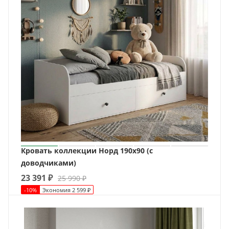
Кровать коллекции Норд 190х90 (с
доводчиками)
23 391
₽
25 990
₽
-
10
%
Экономия
2 599
₽