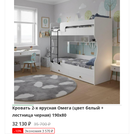
Кровать 2-х ярусная Омега (цвет белый +
лестница черная) 190х80
32 130
₽
35 700
₽
-
10
%
Экономия
3 570
₽