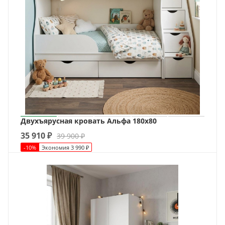
Двухъярусная кровать Альфа 180х80
35 910
₽
39 900
₽
-
10
%
Экономия
3 990
₽