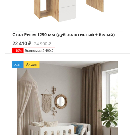
Стол Ритм 1250 мм (дуб золотистый + белый)
22 410
₽
24 900
₽
-
10
%
Экономия
2 490
₽
Хит
Акция