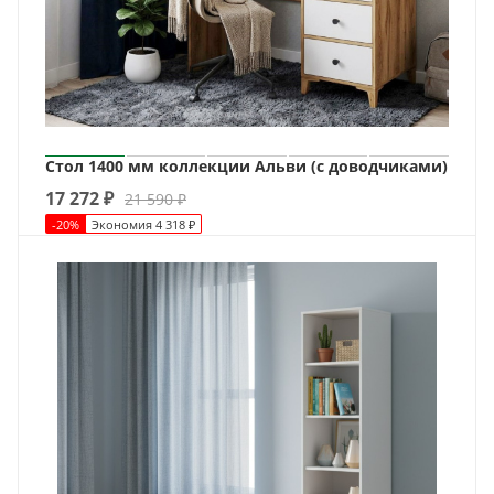
Стол 1400 мм коллекции Альви (с доводчиками)
17 272
₽
21 590
₽
-
20
%
Экономия
4 318
₽