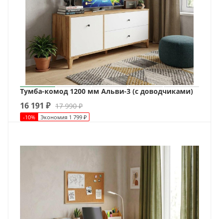
Тумба-комод 1200 мм Альви-3 (с доводчиками)
16 191
₽
17 990
₽
-
10
%
Экономия
1 799
₽