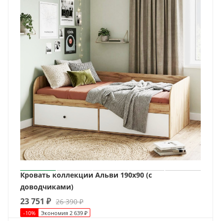
Кровать коллекции Альви 190х90 (с
доводчиками)
23 751
₽
26 390
₽
-
10
%
Экономия
2 639
₽