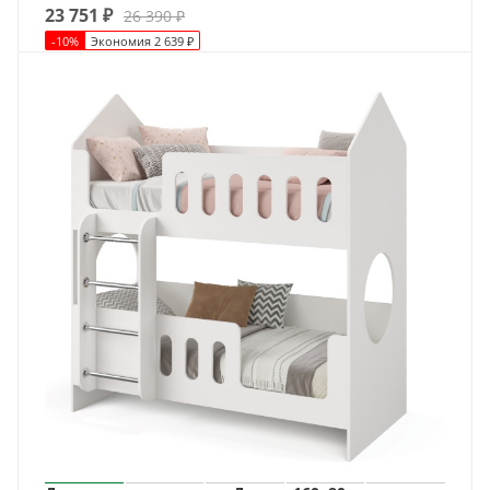
23 751
₽
26 390
₽
-
10
%
Экономия
2 639
₽