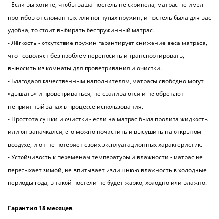
- Если вы хотите, чтобы ваша постель не скрипела, матрас не имел
прогибов от сломанных или погнутых пружин, и постель была для вас
удобна, то стоит выбирать беспружинный матрас.
- Лёгкость - отсутствие пружин гарантирует снижение веса матраса,
что позволяет без проблем переносить и транспортировать,
выносить из комнаты для проветривания и очистки.
- Благодаря качественным наполнителям, матрасы свободно могут
«дышать» и проветриваться, не сваливаются и не обретают
неприятный запах в процессе использования.
- Простота сушки и очистки - если на матрас была пролита жидкость
или он запачкался, его можно почистить и высушить на открытом
воздухе, и он не потеряет своих эксплуатационных характеристик.
- Устойчивость к переменам температуры и влажности - матрас не
пересыхает зимой, не впитывает излишнюю влажность в холодные
периоды года, в такой постели не будет жарко, холодно или влажно.
Гарантия 18 месяцев