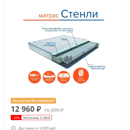
Рассрочка без переплат
12 960
₽
16 200
₽
-
20
%
Экономия
3 240
₽
Доставка от 2.000 руб