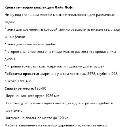
Кровать-чердак коллекции Лайт Лофт
Нишу под спальным местом можно использовать для различных
задач:
* зона для хранения, в которой можно разместить низкие стеллажи
и шкафчики
* зона для занятий или учебы
* второе спальное место - в нише можно разместить кровать или
диван
* игровая зона с мягким ковриком и ящиками для игрушек
Габариты кровати:
ширина с учетом лестницы 2478, глубина 968,
высота 1780 мм
Спальное место:
190х90
Ширина нижнего яруса 1936 мм
В лестницу встроены выдвижные ящики для игрушек - удобно и
практично.
Нагрузка на спальное место до 120 кг
Мебель выполнена из сертифицированного, качественного,