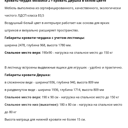
Кровать-чердак Мозаика-2 + кровать Двушка в белом цвете
Мебель выполнена из сертифицированного, качественного, экологически
чистого ЛДСП класса Е0,5
Воздушный белый цвет в интерьере работает как основа для ярких
штрихов и визуально расширяет пространство.
Габариты кровати-чердака с учетом лестницы:
ширина 2478, глубина 968, высота 1780 мм.
Спальное место верх:
190х90 - нагрузка на спальное место до 150 кг
В лестницу встроены выдвижные ящики для игрушек - удобно и практично.
Габариты кровати Двушка:
в сложенном виде - ширина1936, глубина 940, высота 809 мм
в раздвинутом виде - ширина 1936, глубина 1714, высота 809 мм
Спальное место верх:
190 х 90 см - нагрузка на спальное место до 150 кг
Спальное место низ (выкатное):
180 х 80 см - нагрузка на спальное место
до 80 кг
Высота матраца для нижней кровати не более 15 см.